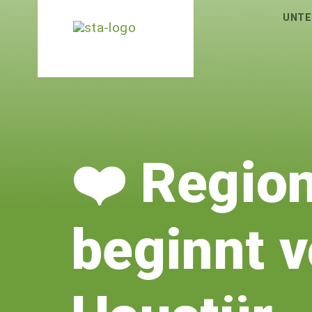
UNTE
❤️ Regio
beginnt v