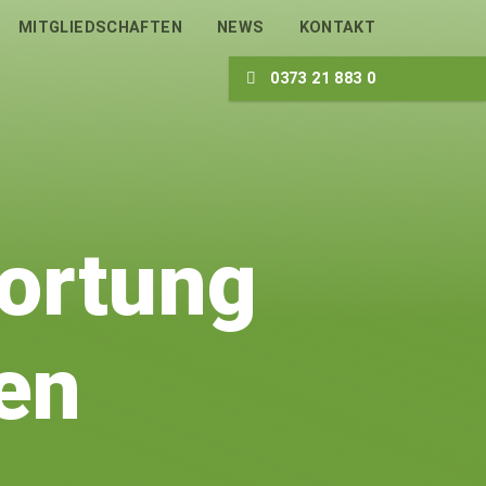
MITGLIEDSCHAFTEN
NEWS
KONTAKT
0373 21 883 0
ortung
en