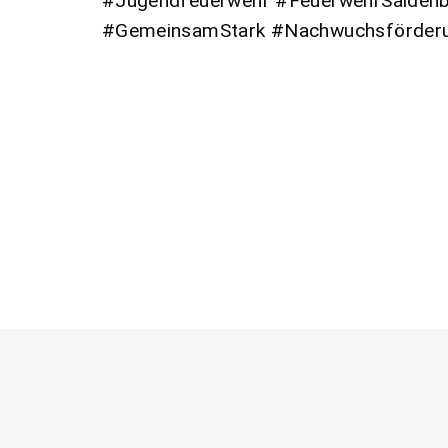
#Jugendfeuerwehr #FeuerwehrSaiden
#GemeinsamStark #Nachwuchsförder