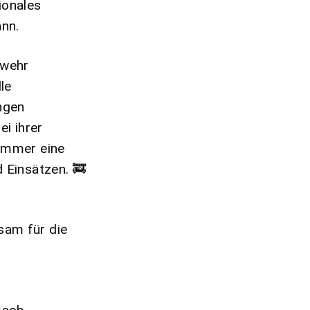
ionales
nn.
rwehr
le
ngen
ei ihrer
 immer eine
 Einsätzen. 🚒
sam für die