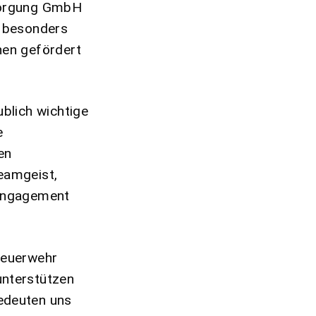
tsorgung GmbH
t besonders
hen gefördert
ublich wichtige
e
en
eamgeist,
 Engagement
Feuerwehr
unterstützen
edeuten uns