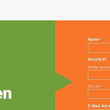
Name*
Anschrift
Bitte lassen
Bitte lassen
Straße, Haus
en
PLZ, Ort*
E-Mail-Adr