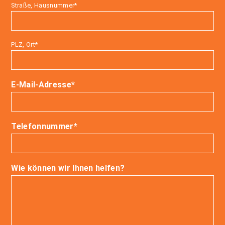
Bitte lassen Sie dieses Feld leer.
Straße, Hausnummer*
PLZ, Ort*
E-Mail-Adresse*
Telefonnummer*
Wie können wir Ihnen helfen?