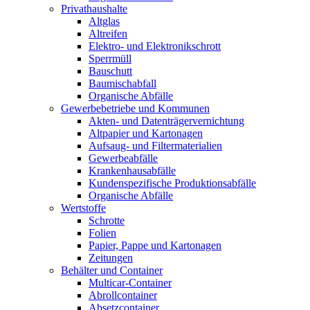
Privathaushalte
Altglas
Altreifen
Elektro- und Elektronikschrott
Sperrmüll
Bauschutt
Baumischabfall
Organische Abfälle
Gewerbebetriebe und Kommunen
Akten- und Datenträgervernichtung
Altpapier und Kartonagen
Aufsaug- und Filtermaterialien
Gewerbeabfälle
Krankenhausabfälle
Kundenspezifische Produktionsabfälle
Organische Abfälle
Wertstoffe
Schrotte
Folien
Papier, Pappe und Kartonagen
Zeitungen
Behälter und Container
Multicar-Container
Abrollcontainer
Absetzcontainer