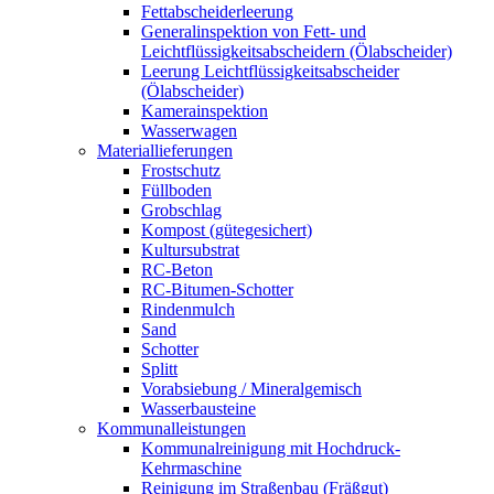
Fettabscheiderleerung
Generalinspektion von Fett- und
Leichtflüssigkeitsabscheidern (Ölabscheider)
Leerung Leichtflüssigkeitsabscheider
(Ölabscheider)
Kamerainspektion
Wasserwagen
Materiallieferungen
Frostschutz
Füllboden
Grobschlag
Kompost (gütegesichert)
Kultursubstrat
RC-Beton
RC-Bitumen-Schotter
Rindenmulch
Sand
Schotter
Splitt
Vorabsiebung / Mineralgemisch
Wasserbausteine
Kommunalleistungen
Kommunalreinigung mit Hochdruck-
Kehrmaschine
Reinigung im Straßenbau (Fräßgut)