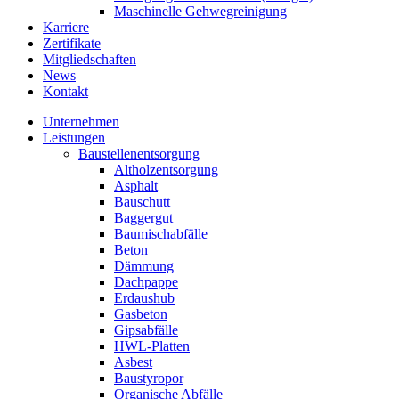
Maschinelle Gehwegreinigung
Karriere
Zertifikate
Mitgliedschaften
News
Kontakt
Unternehmen
Leistungen
Baustellenentsorgung
Altholzentsorgung
Asphalt
Bauschutt
Baggergut
Baumischabfälle
Beton
Dämmung
Dachpappe
Erdaushub
Gasbeton
Gipsabfälle
HWL-Platten
Asbest
Baustyropor
Organische Abfälle