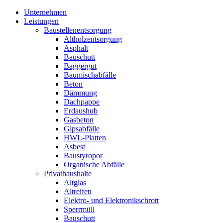
Unternehmen
Leistungen
Baustellenentsorgung
Altholzentsorgung
Asphalt
Bauschutt
Baggergut
Baumischabfälle
Beton
Dämmung
Dachpappe
Erdaushub
Gasbeton
Gipsabfälle
HWL-Platten
Asbest
Baustyropor
Organische Abfälle
Privathaushalte
Altglas
Altreifen
Elektro- und Elektronikschrott
Sperrmüll
Bauschutt