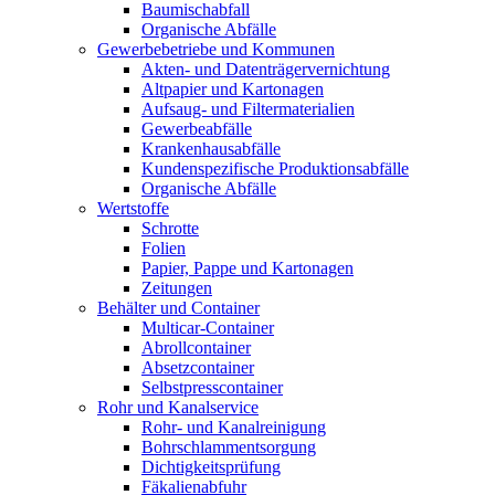
Baumischabfall
Organische Abfälle
Gewerbebetriebe und Kommunen
Akten- und Datenträgervernichtung
Altpapier und Kartonagen
Aufsaug- und Filtermaterialien
Gewerbeabfälle
Krankenhausabfälle
Kundenspezifische Produktionsabfälle
Organische Abfälle
Wertstoffe
Schrotte
Folien
Papier, Pappe und Kartonagen
Zeitungen
Behälter und Container
Multicar-Container
Abrollcontainer
Absetzcontainer
Selbstpresscontainer
Rohr und Kanalservice
Rohr- und Kanalreinigung
Bohrschlammentsorgung
Dichtigkeitsprüfung
Fäkalienabfuhr