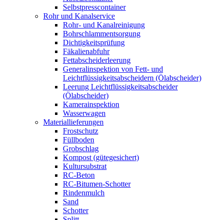
Selbstpresscontainer
Rohr und Kanalservice
Rohr- und Kanalreinigung
Bohrschlammentsorgung
Dichtigkeitsprüfung
Fäkalienabfuhr
Fettabscheiderleerung
Generalinspektion von Fett- und
Leichtflüssigkeitsabscheidern (Ölabscheider)
Leerung Leichtflüssigkeitsabscheider
(Ölabscheider)
Kamerainspektion
Wasserwagen
Materiallieferungen
Frostschutz
Füllboden
Grobschlag
Kompost (gütegesichert)
Kultursubstrat
RC-Beton
RC-Bitumen-Schotter
Rindenmulch
Sand
Schotter
Splitt