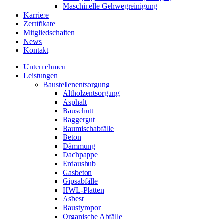
Maschinelle Gehwegreinigung
Karriere
Zertifikate
Mitgliedschaften
News
Kontakt
Unternehmen
Leistungen
Baustellenentsorgung
Altholzentsorgung
Asphalt
Bauschutt
Baggergut
Baumischabfälle
Beton
Dämmung
Dachpappe
Erdaushub
Gasbeton
Gipsabfälle
HWL-Platten
Asbest
Baustyropor
Organische Abfälle