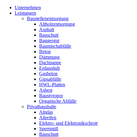
Unternehmen
Leistungen
Baustellenentsorgung
Altholzentsorgung
Asphalt
Bauschutt
Baggergut
Baumischabfälle
Beton
Dämmung
Dachpappe
Erdaushub
Gasbeton
Gipsabfälle
HWL-Platten
Asbest
Baustyropor
Organische Abfälle
Privathaushalte
Altglas
Altreifen
Elektro- und Elektronikschrott
Sperrmüll
Bauschutt