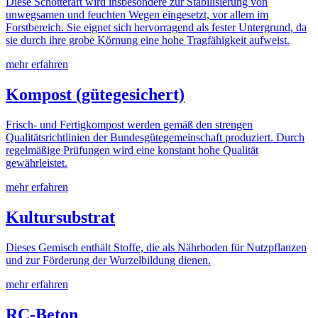
Diese Schotterart wird insbesondere zur Stabilisierung von
unwegsamen und feuchten Wegen eingesetzt, vor allem im
Forstbereich. Sie eignet sich hervorragend als fester Untergrund, da
sie durch ihre grobe Körnung eine hohe Tragfähigkeit aufweist.
mehr erfahren
Kompost (gütegesichert)
Frisch- und Fertigkompost werden gemäß den strengen
Qualitätsrichtlinien der Bundesgütegemeinschaft produziert. Durch
regelmäßige Prüfungen wird eine konstant hohe Qualität
gewährleistet.
mehr erfahren
Kultursubstrat
Dieses Gemisch enthält Stoffe, die als Nährboden für Nutzpflanzen
und zur Förderung der Wurzelbildung dienen.
mehr erfahren
RC-Beton