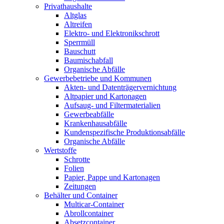
Privathaushalte
Altglas
Altreifen
Elektro- und Elektronikschrott
Sperrmüll
Bauschutt
Baumischabfall
Organische Abfälle
Gewerbebetriebe und Kommunen
Akten- und Datenträgervernichtung
Altpapier und Kartonagen
Aufsaug- und Filtermaterialien
Gewerbeabfälle
Krankenhausabfälle
Kundenspezifische Produktionsabfälle
Organische Abfälle
Wertstoffe
Schrotte
Folien
Papier, Pappe und Kartonagen
Zeitungen
Behälter und Container
Multicar-Container
Abrollcontainer
Absetzcontainer