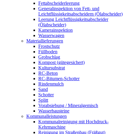
Fettabscheiderleerung
Generalinspektion von Fett- und
Leichtflüssigkeitsabscheidern (Ölabscheider)
Leerung Leichtflüssigkeitsabscheider
(Ölabscheider)
Kamerainspektion
Wasserwagen
Materiallieferungen
Frostschutz
Füllboden
Grobschlag
Kompost (gütegesichert)
Kultursubstrat
RC-Beton
RC-Bitumen-Schotter
Rindenmulch
Sand
Schotter
Splitt
Vorabsiebung / Mineralgemisch
Wasserbausteine
Kommunalleistungen
Kommunalreinigung mit Hochdruck-
Kehrmaschine
Reinigung im Straßenbau (Fräßgut)