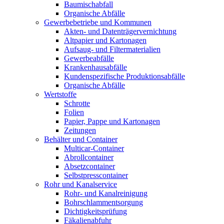
Baumischabfall
Organische Abfälle
Gewerbebetriebe und Kommunen
Akten- und Datenträgervernichtung
Altpapier und Kartonagen
Aufsaug- und Filtermaterialien
Gewerbeabfälle
Krankenhausabfälle
Kundenspezifische Produktionsabfälle
Organische Abfälle
Wertstoffe
Schrotte
Folien
Papier, Pappe und Kartonagen
Zeitungen
Behälter und Container
Multicar-Container
Abrollcontainer
Absetzcontainer
Selbstpresscontainer
Rohr und Kanalservice
Rohr- und Kanalreinigung
Bohrschlammentsorgung
Dichtigkeitsprüfung
Fäkalienabfuhr