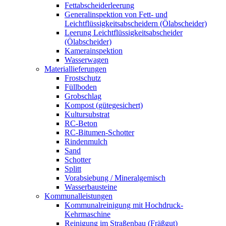
Fettabscheiderleerung
Generalinspektion von Fett- und
Leichtflüssigkeitsabscheidern (Ölabscheider)
Leerung Leichtflüssigkeitsabscheider
(Ölabscheider)
Kamerainspektion
Wasserwagen
Materiallieferungen
Frostschutz
Füllboden
Grobschlag
Kompost (gütegesichert)
Kultursubstrat
RC-Beton
RC-Bitumen-Schotter
Rindenmulch
Sand
Schotter
Splitt
Vorabsiebung / Mineralgemisch
Wasserbausteine
Kommunalleistungen
Kommunalreinigung mit Hochdruck-
Kehrmaschine
Reinigung im Straßenbau (Fräßgut)