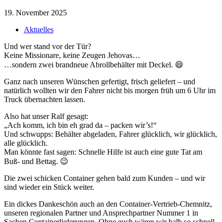
19. November 2025
Aktuelles
Und wer stand vor der Tür?
Keine Missionare, keine Zeugen Jehovas…
…sondern zwei brandneue Abrollbehälter mit Deckel. 😄
Ganz nach unseren Wünschen gefertigt, frisch geliefert – und
natürlich wollten wir den Fahrer nicht bis morgen früh um 6 Uhr im
Truck übernachten lassen.
Also hat unser Ralf gesagt:
„Ach komm, ich bin eh grad da – packen wir’s!“
Und schwupps: Behälter abgeladen, Fahrer glücklich, wir glücklich,
alle glücklich.
Man könnte fast sagen: Schnelle Hilfe ist auch eine gute Tat am
Buß- und Bettag. 😉
Die zwei schicken Container gehen bald zum Kunden – und wir
sind wieder ein Stück weiter.
Ein dickes Dankeschön auch an den Container-Vertrieb-Chemnitz,
unseren regionalen Partner und Ansprechpartner Nummer 1 in
Sachen Containerlieferungen. Ohne euch wären wir halb so schnell