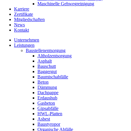
Maschinelle Gehwegreinigung
Karriere
Zertifikate
Mitgliedschaften
News
Kontakt
Unternehmen
Leistungen
Baustellenentsorgung
Altholzentsorgung
Asphalt
Bauschutt
Baggergut
Baumischabfälle
Beton
Dämmung
Dachpappe
Erdaushub
Gasbeton
Gipsabfälle
HWL-Platten
Asbest
Baustyropor
Organische Abfälle