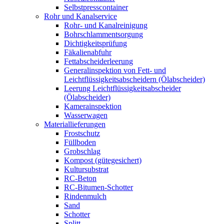
Selbstpresscontainer
Rohr und Kanalservice
Rohr- und Kanalreinigung
Bohrschlammentsorgung
Dichtigkeitsprüfung
Fäkalienabfuhr
Fettabscheiderleerung
Generalinspektion von Fett- und
Leichtflüssigkeitsabscheidern (Ölabscheider)
Leerung Leichtflüssigkeitsabscheider
(Ölabscheider)
Kamerainspektion
Wasserwagen
Materiallieferungen
Frostschutz
Füllboden
Grobschlag
Kompost (gütegesichert)
Kultursubstrat
RC-Beton
RC-Bitumen-Schotter
Rindenmulch
Sand
Schotter
Splitt