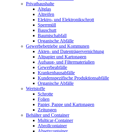
Privathaushalte
Altglas
Altreifen
Elektro- und Elektronikschrott
Sperrmüll
Bauschutt
Baumischabfall
Organische Abfälle
Gewerbebetriebe und Kommunen
Akten- und Datenträgervernichtung
Altpapier und Kartonagen
Aufsaug- und Filtermaterialien
Gewerbeabfälle
Krankenhausabfälle
Kundenspezifische Produktionsabfälle
Organische Abfälle
Wertstoffe
Schrotte
Folien
Papier, Pappe und Kartonagen
Zeitungen
Behälter und Container
Multicar-Container
Abrollcontainer
Absetzcontainer