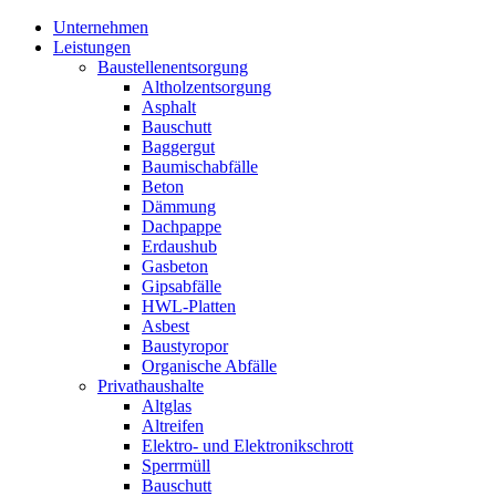
Unternehmen
Leistungen
Baustellenentsorgung
Altholzentsorgung
Asphalt
Bauschutt
Baggergut
Baumischabfälle
Beton
Dämmung
Dachpappe
Erdaushub
Gasbeton
Gipsabfälle
HWL-Platten
Asbest
Baustyropor
Organische Abfälle
Privathaushalte
Altglas
Altreifen
Elektro- und Elektronikschrott
Sperrmüll
Bauschutt