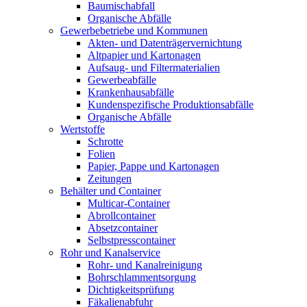
Baumischabfall
Organische Abfälle
Gewerbebetriebe und Kommunen
Akten- und Datenträgervernichtung
Altpapier und Kartonagen
Aufsaug- und Filtermaterialien
Gewerbeabfälle
Krankenhausabfälle
Kundenspezifische Produktionsabfälle
Organische Abfälle
Wertstoffe
Schrotte
Folien
Papier, Pappe und Kartonagen
Zeitungen
Behälter und Container
Multicar-Container
Abrollcontainer
Absetzcontainer
Selbstpresscontainer
Rohr und Kanalservice
Rohr- und Kanalreinigung
Bohrschlammentsorgung
Dichtigkeitsprüfung
Fäkalienabfuhr