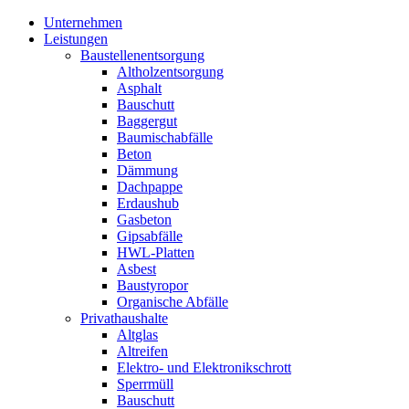
Unternehmen
Leistungen
Baustellenentsorgung
Altholzentsorgung
Asphalt
Bauschutt
Baggergut
Baumischabfälle
Beton
Dämmung
Dachpappe
Erdaushub
Gasbeton
Gipsabfälle
HWL-Platten
Asbest
Baustyropor
Organische Abfälle
Privathaushalte
Altglas
Altreifen
Elektro- und Elektronikschrott
Sperrmüll
Bauschutt