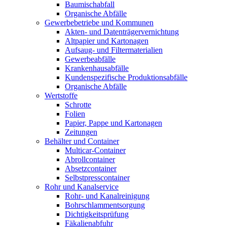
Baumischabfall
Organische Abfälle
Gewerbebetriebe und Kommunen
Akten- und Datenträgervernichtung
Altpapier und Kartonagen
Aufsaug- und Filtermaterialien
Gewerbeabfälle
Krankenhausabfälle
Kundenspezifische Produktionsabfälle
Organische Abfälle
Wertstoffe
Schrotte
Folien
Papier, Pappe und Kartonagen
Zeitungen
Behälter und Container
Multicar-Container
Abrollcontainer
Absetzcontainer
Selbstpresscontainer
Rohr und Kanalservice
Rohr- und Kanalreinigung
Bohrschlammentsorgung
Dichtigkeitsprüfung
Fäkalienabfuhr