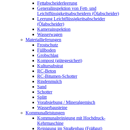
Fettabscheiderleerung
Generalinspektion von Fett- und
Leichtflüssigkeitsabscheidern (Ölabscheider)
Leerung Leichtflüssigkeitsabscheider
(Ölabscheider)
Kamerainspektion
Wasserwagen
Materiallieferungen
Frostschutz
Füllboden
Grobschlag
Kompost (gütegesichert)
Kultursubstrat
RC-Beton
RC-Bitumen-Schotter
Rindenmulch
Sand
Schotter
Splitt
Vorabsiebung / Mineralgemisch
Wasserbausteine
Kommunalleistungen
Kommunalreinigung mit Hochdruck-
Kehrmaschine
Reinigung im Straßenbau (Fräßgut)