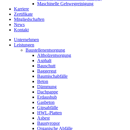
Maschinelle Gehwegreinigung
Karriere
Zertifikate
Mitgliedschaften
News
Kontakt
Unternehmen
Leistungen
Baustellenentsorgung
Altholzentsorgung
Asphalt
Bauschutt
Baggergut
Baumischabfälle
Beton
Dämmung
Dachpappe
Erdaushub
Gasbeton
Gipsabfälle
HWL-Platten
Asbest
Baustyropor
Organische Abfälle