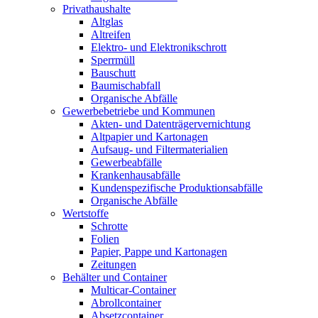
Privathaushalte
Altglas
Altreifen
Elektro- und Elektronikschrott
Sperrmüll
Bauschutt
Baumischabfall
Organische Abfälle
Gewerbebetriebe und Kommunen
Akten- und Datenträgervernichtung
Altpapier und Kartonagen
Aufsaug- und Filtermaterialien
Gewerbeabfälle
Krankenhausabfälle
Kundenspezifische Produktionsabfälle
Organische Abfälle
Wertstoffe
Schrotte
Folien
Papier, Pappe und Kartonagen
Zeitungen
Behälter und Container
Multicar-Container
Abrollcontainer
Absetzcontainer