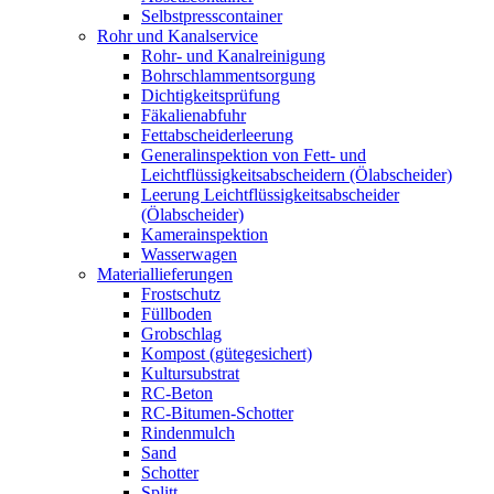
Selbstpresscontainer
Rohr und Kanalservice
Rohr- und Kanalreinigung
Bohrschlammentsorgung
Dichtigkeitsprüfung
Fäkalienabfuhr
Fettabscheiderleerung
Generalinspektion von Fett- und
Leichtflüssigkeitsabscheidern (Ölabscheider)
Leerung Leichtflüssigkeitsabscheider
(Ölabscheider)
Kamerainspektion
Wasserwagen
Materiallieferungen
Frostschutz
Füllboden
Grobschlag
Kompost (gütegesichert)
Kultursubstrat
RC-Beton
RC-Bitumen-Schotter
Rindenmulch
Sand
Schotter
Splitt